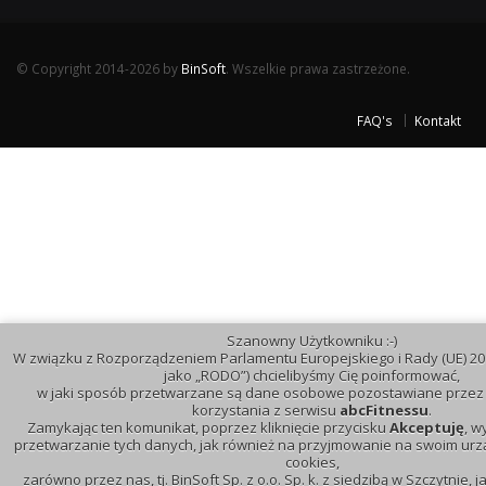
© Copyright 2014-2026 by
BinSoft
. Wszelkie prawa zastrzeżone.
FAQ's
Kontakt
Szanowny Użytkowniku :-)
W związku z Rozporządzeniem Parlamentu Europejskiego i Rady (UE) 20
jako „RODO”) chcielibyśmy Cię poinformować,
w jaki sposób przetwarzane są dane osobowe pozostawiane przez 
korzystania z serwisu
abcFitnessu
.
Zamykając ten komunikat, poprzez kliknięcie przycisku
Akceptuję
, w
przetwarzanie tych danych, jak również na przyjmowanie na swoim urzą
cookies,
zarówno przez nas, tj. BinSoft Sp. z o.o. Sp. k. z siedzibą w Szczytnie, 