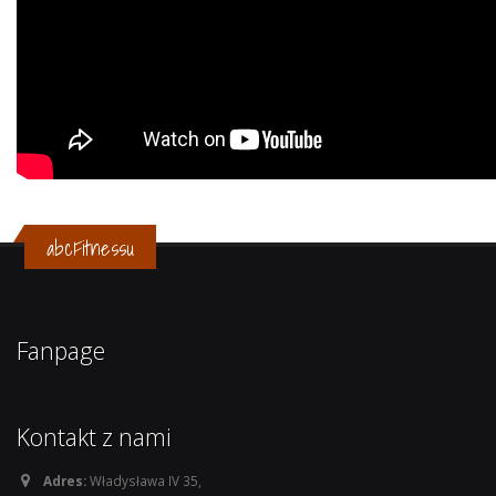
abcFitnessu
Fanpage
Kontakt z nami
Adres:
Władysława IV 35,