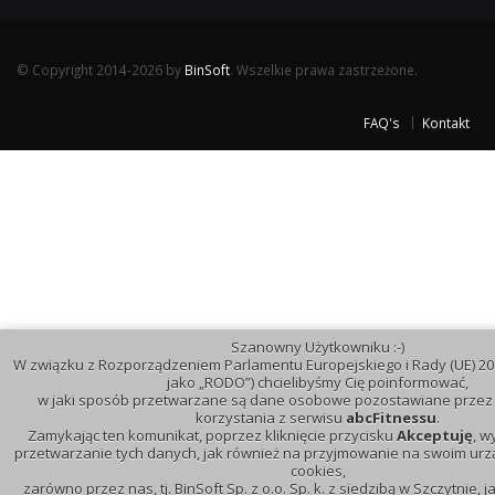
© Copyright 2014-2026 by
BinSoft
. Wszelkie prawa zastrzeżone.
FAQ's
Kontakt
Szanowny Użytkowniku :-)
W związku z Rozporządzeniem Parlamentu Europejskiego i Rady (UE) 20
jako „RODO”) chcielibyśmy Cię poinformować,
w jaki sposób przetwarzane są dane osobowe pozostawiane przez 
korzystania z serwisu
abcFitnessu
.
Zamykając ten komunikat, poprzez kliknięcie przycisku
Akceptuję
, w
przetwarzanie tych danych, jak również na przyjmowanie na swoim urzą
cookies,
zarówno przez nas, tj. BinSoft Sp. z o.o. Sp. k. z siedzibą w Szczytnie, 