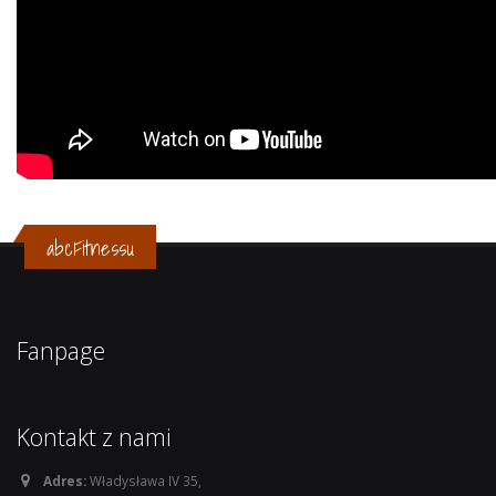
abcFitnessu
Fanpage
Kontakt z nami
Adres:
Władysława IV 35,